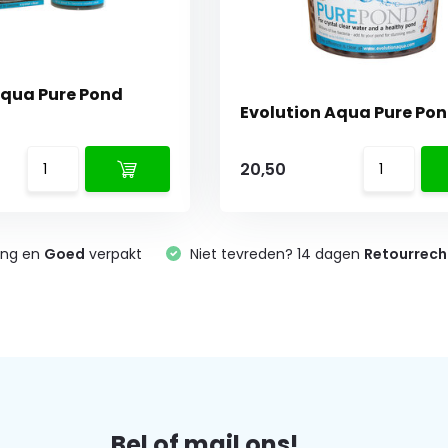
Aqua Pure Pond
Evolution Aqua Pure Po
20,50
ing en
Goed
verpakt
Niet tevreden? 14 dagen
Retourrech
Bel of mail ons!