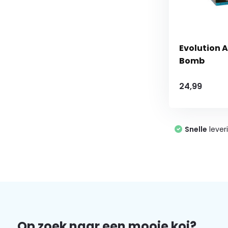
Evolution 
Bomb
24,99
Snelle
lever
Op zoek naar een mooie koi?