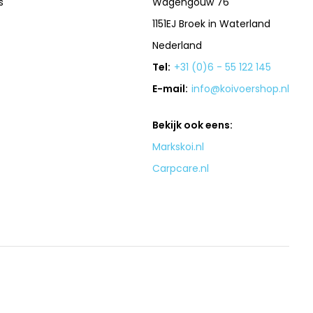
s
Wagengouw 76
1151EJ Broek in Waterland
Nederland
Tel:
+31 (0)6 - 55 122 145
E-mail:
info@koivoershop.nl
Bekijk ook eens:
Markskoi.nl
Carpcare.nl