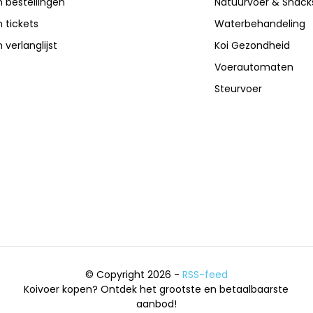
n bestellingen
Natuurvoer & Snack
n tickets
Waterbehandeling
n verlanglijst
Koi Gezondheid
Voerautomaten
Steurvoer
© Copyright 2026 -
RSS-feed
Koivoer kopen? Ontdek het grootste en betaalbaarste
aanbod!