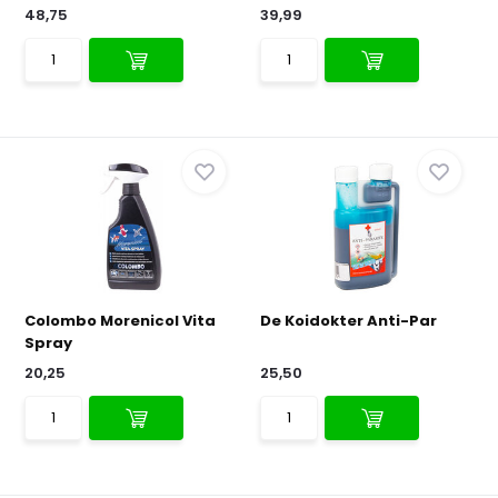
48,75
39,99
Colombo Morenicol Vita
De Koidokter Anti-Par
Spray
20,25
25,50