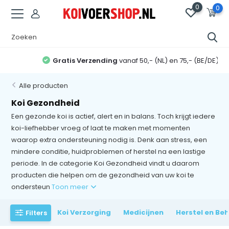
0
0
Gratis Verzending
vanaf 50,- (NL) en 75,- (BE/DE)
Alle producten
Koi Gezondheid
Een gezonde koi is actief, alert en in balans. Toch krijgt iedere
koi-liefhebber vroeg of laat te maken met momenten
waarop extra ondersteuning nodig is. Denk aan stress, een
mindere conditie, huidproblemen of herstel na een lastige
periode. In de categorie Koi Gezondheid vindt u daarom
producten die helpen om de gezondheid van uw koi te
ondersteun
Toon meer
Koi Verzorging
Medicijnen
Herstel en Be
Filters