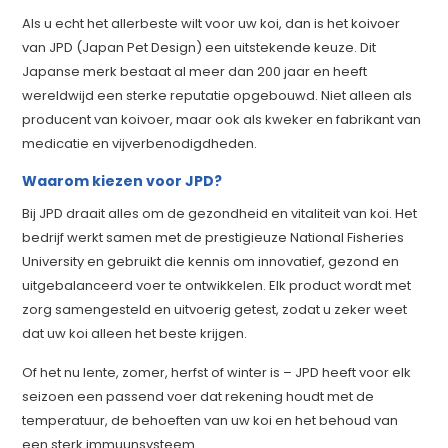
Als u echt het allerbeste wilt voor uw koi, dan is het koivoer
van JPD (Japan Pet Design) een uitstekende keuze. Dit
Japanse merk bestaat al meer dan 200 jaar en heeft
wereldwijd een sterke reputatie opgebouwd. Niet alleen als
producent van koivoer, maar ook als kweker en fabrikant van
medicatie en vijverbenodigdheden.
Waarom kiezen voor JPD?
Bij JPD draait alles om de gezondheid en vitaliteit van koi. Het
bedrijf werkt samen met de prestigieuze National Fisheries
University en gebruikt die kennis om innovatief, gezond en
uitgebalanceerd voer te ontwikkelen. Elk product wordt met
zorg samengesteld en uitvoerig getest, zodat u zeker weet
dat uw koi alleen het beste krijgen.
Of het nu lente, zomer, herfst of winter is – JPD heeft voor elk
seizoen een passend voer dat rekening houdt met de
temperatuur, de behoeften van uw koi en het behoud van
een sterk immuunsysteem.