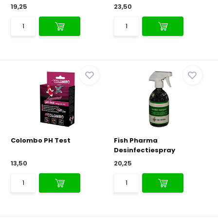
19,25
23,50
Colombo PH Test
Fish Pharma
Desinfectiespray
13,50
20,25