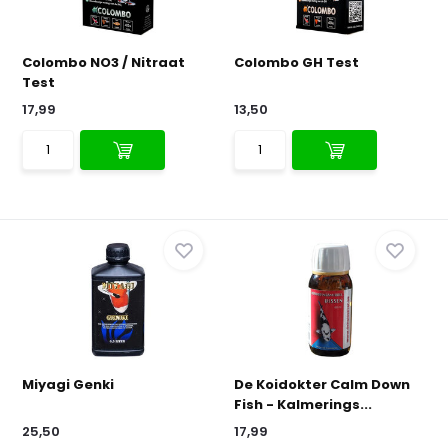
Colombo NO3 / Nitraat
Colombo GH Test
Test
17,99
13,50
Miyagi Genki
De Koidokter Calm Down
Fish - Kalmerings...
25,50
17,99