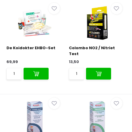
De Koidokter EHBO-Set
Colombo NO2 / Nitriet
Test
69,99
13,50