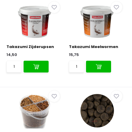
Takazumi Zijderupsen
Takazumi Meelwormen
14,50
15,75