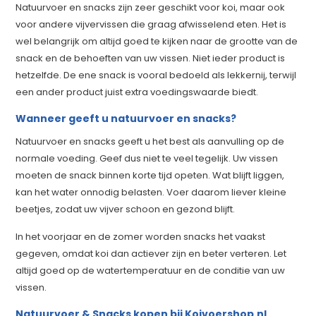
Natuurvoer en snacks zijn zeer geschikt voor koi, maar ook
voor andere vijvervissen die graag afwisselend eten. Het is
wel belangrijk om altijd goed te kijken naar de grootte van de
snack en de behoeften van uw vissen. Niet ieder product is
hetzelfde. De ene snack is vooral bedoeld als lekkernij, terwijl
een ander product juist extra voedingswaarde biedt.
Wanneer geeft u natuurvoer en snacks?
Natuurvoer en snacks geeft u het best als aanvulling op de
normale voeding. Geef dus niet te veel tegelijk. Uw vissen
moeten de snack binnen korte tijd opeten. Wat blijft liggen,
kan het water onnodig belasten. Voer daarom liever kleine
beetjes, zodat uw vijver schoon en gezond blijft.
In het voorjaar en de zomer worden snacks het vaakst
gegeven, omdat koi dan actiever zijn en beter verteren. Let
altijd goed op de watertemperatuur en de conditie van uw
vissen.
Natuurvoer & Snacks kopen bij Koivoershop.nl