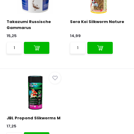
Takazumi Russische
Sera Koi Silkworm Nature
Gammarus
15,25
14,99
JBL Propond Slikworms M
17,25