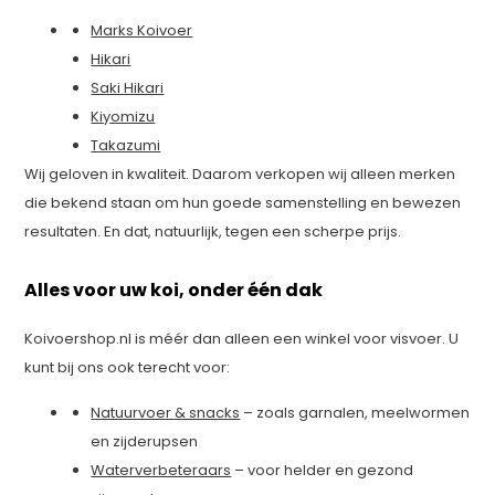
Marks Koivoer
Hikari
Saki Hikari
Kiyomizu
Takazumi
Wij geloven in kwaliteit. Daarom verkopen wij alleen merken
die bekend staan om hun goede samenstelling en bewezen
resultaten. En dat, natuurlijk, tegen een scherpe prijs.
Alles voor uw koi, onder één dak
Koivoershop.nl is méér dan alleen een winkel voor visvoer. U
kunt bij ons ook terecht voor:
Natuurvoer & snacks
– zoals garnalen, meelwormen
en zijderupsen
Waterverbeteraars
– voor helder en gezond