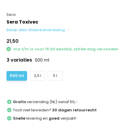
Sera
Sera Toxivec
Bekijk alles Waterbehandeling
21,50
ma t/m vr voor 15:00 besteld, zelfde dag verzonden
3 variaties
500 ml
500 ml
2,5 l
5 l
Gratis
verzending (NL) vanaf 50,-
Toch niet tevreden?
30 dagen retourrecht
Snelle
levering en
goed
verpakt!