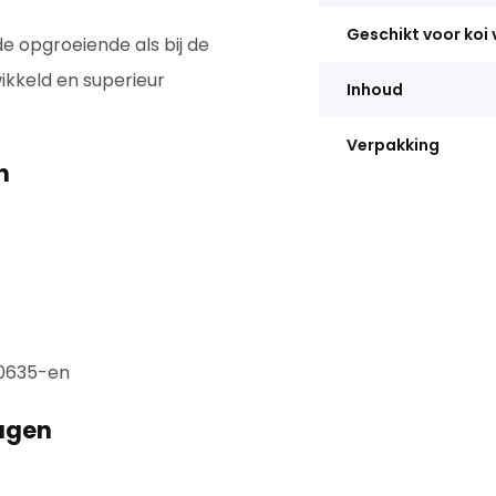
Geschikt voor koi
e opgroeiende als bij de
wikkeld en superieur
Inhoud
Verpakking
n
00635-en
ugen