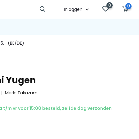
0
0
Inloggen
5,- (BE/DE)
i Yugen
Merk:
Takazumi
 t/m vr voor 15:00 besteld, zelfde dag verzonden
g