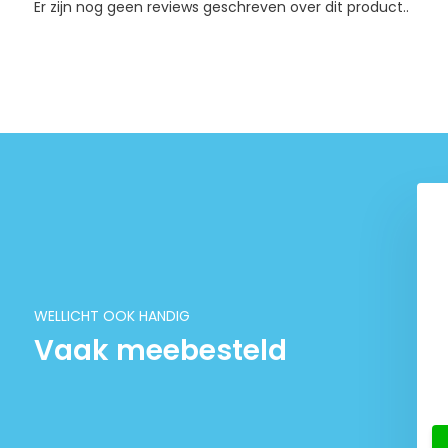
Er zijn nog geen reviews geschreven over dit product..
WELLICHT OOK HANDIG
Vaak meebesteld
ri Wheat-Germ
ProBites Winter-Care
Large
40,50
60,99