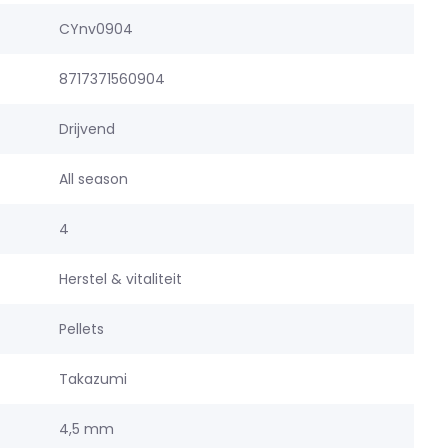
CYnv0904
8717371560904
Drijvend
All season
4
Herstel & vitaliteit
Pellets
Takazumi
4,5 mm