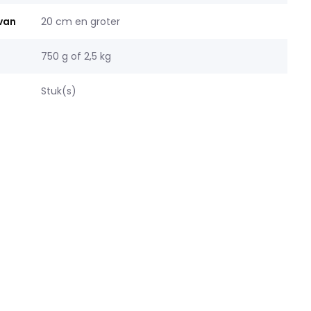
 van
20 cm en groter
750 g of 2,5 kg
Stuk(s)