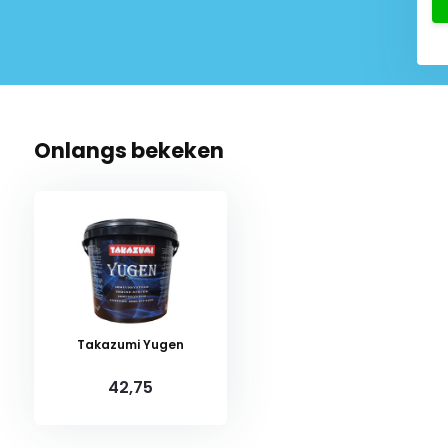
kijk product
Bekijk product
Onlangs bekeken
Takazumi Yugen
42,75