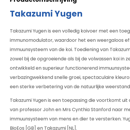
Takazumi Yugen
Takazumi Yugen is een volledig koivoer met een toe
immunomodulator, waardoor het een weergaloos eff
immuunsysteem van de koi. Toediening van Takazumi
zowel bij de opgroeiende als bij de volwassen koi in z
ontwikkeld en superieur functionerend immuunsysteem
verbazingwekkend snelle groei, spectaculaire kleuro
een sterke verbetering van de natuurlijke weerstand
Takazumi Yugen is een toepassing die voortkomt uit
van professor John en Mrs Cynthia Stanford naar 
immuunsysteem van mens en dier te versterken. Yug
BioEos [GB] en Takazumi [NL].