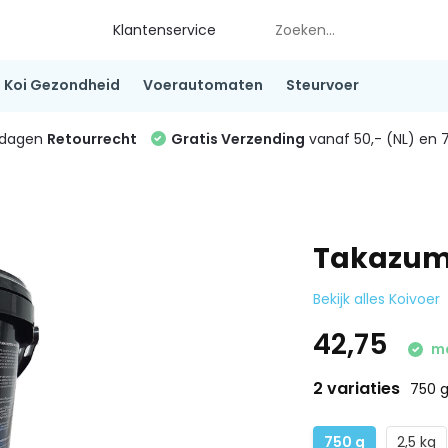
Klantenservice
Koi Gezondheid
Voerautomaten
Steurvoer
4 dagen
Retourrecht
Gratis Verzending
vanaf 50,- (NL) en 7
Takazum
Bekijk alles Koivoer
42,75
ma
2 variaties
750 
750 g
2,5 kg