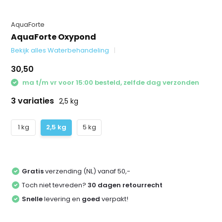
AquaForte
AquaForte Oxypond
Bekijk alles Waterbehandeling
30,50
ma t/m vr voor 15:00 besteld, zelfde dag verzonden
3 variaties
2,5 kg
1 kg
2,5 kg
5 kg
Gratis
verzending (NL) vanaf 50,-
Toch niet tevreden?
30 dagen retourrecht
Snelle
levering en
goed
verpakt!