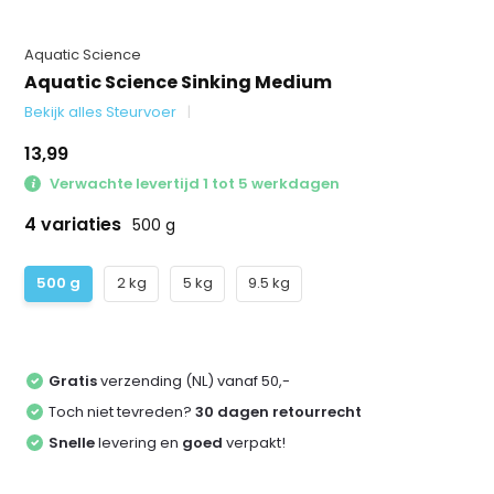
Aquatic Science
Aquatic Science Sinking Medium
Bekijk alles Steurvoer
13,99
Verwachte levertijd 1 tot 5 werkdagen
4 variaties
500 g
500 g
2 kg
5 kg
9.5 kg
Gratis
verzending (NL) vanaf 50,-
Toch niet tevreden?
30 dagen retourrecht
Snelle
levering en
goed
verpakt!