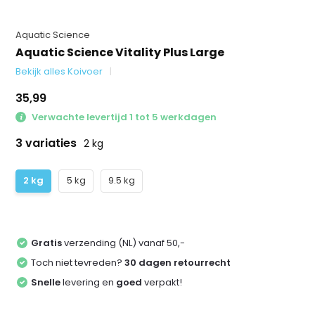
Aquatic Science
Aquatic Science Vitality Plus Large
Bekijk alles Koivoer
35,99
Verwachte levertijd 1 tot 5 werkdagen
3 variaties
2 kg
2 kg
5 kg
9.5 kg
Gratis
verzending (NL) vanaf 50,-
Toch niet tevreden?
30 dagen retourrecht
Snelle
levering en
goed
verpakt!