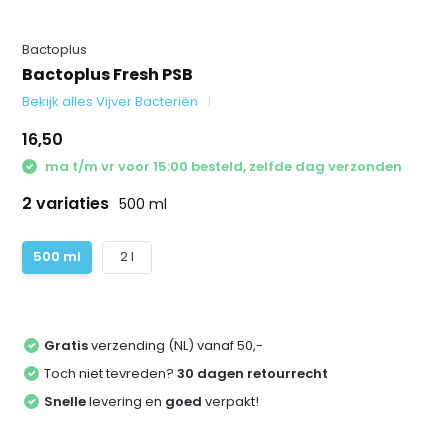
Bactoplus
Bactoplus Fresh PSB
Bekijk alles Vijver Bacteriën
16,50
ma t/m vr voor 15:00 besteld, zelfde dag verzonden
2 variaties
500 ml
500 ml
2 l
Gratis
verzending (NL) vanaf 50,-
Toch niet tevreden?
30 dagen retourrecht
Snelle
levering en
goed
verpakt!