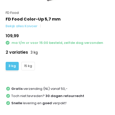
FD Food
FD Food Color-Up 5,7 mm
Bekijk alles Koivoer
109,99
ma t/m vr voor 15:00 besteld, zelfde dag verzonden
2 variaties
3 kg
3 kg
15 kg
Gratis
verzending (NL) vanaf 50,-
Toch niet tevreden?
30 dagen retourrecht
Snelle
levering en
goed
verpakt!