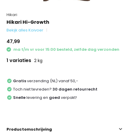
Hikari
Hikari Hi-Growth
Bekijk alles Koivoer
47,99
ma t/m vr voor 15:00 besteld, zelfde dag verzonden
1 variaties
2 kg
Gratis
verzending (NL) vanaf 50,-
Toch niet tevreden?
30 dagen retourrecht
Snelle
levering en
goed
verpakt!
Productomschrijving