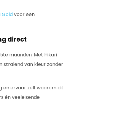
i Gold
voor een
g direct
udste maanden. Met Hikari
n stralend van kleur zonder
 en ervaar zelf waarom dit
rs én veeleisende