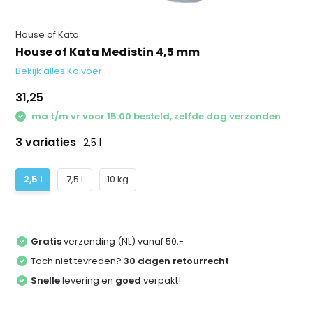
House of Kata
House of Kata Medistin 4,5 mm
Bekijk alles Koivoer
31,25
ma t/m vr voor 15:00 besteld, zelfde dag verzonden
3 variaties
2,5 l
2,5 l
7,5 l
10 kg
Gratis
verzending (NL) vanaf 50,-
Toch niet tevreden?
30 dagen retourrecht
Snelle
levering en
goed
verpakt!