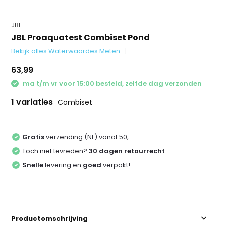
JBL
JBL Proaquatest Combiset Pond
Bekijk alles Waterwaardes Meten
63,99
ma t/m vr voor 15:00 besteld, zelfde dag verzonden
1 variaties
Combiset
Gratis
verzending (NL) vanaf 50,-
Toch niet tevreden?
30 dagen retourrecht
Snelle
levering en
goed
verpakt!
Productomschrijving