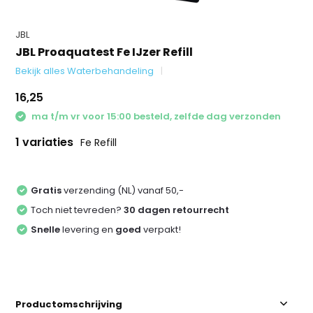
JBL
JBL Proaquatest Fe IJzer Refill
Bekijk alles Waterbehandeling
16,25
ma t/m vr voor 15:00 besteld, zelfde dag verzonden
1 variaties
Fe Refill
Gratis
verzending (NL) vanaf 50,-
Toch niet tevreden?
30 dagen retourrecht
Snelle
levering en
goed
verpakt!
Productomschrijving