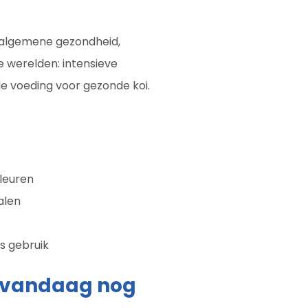
 algemene gezondheid,
 werelden: intensieve
e voeding voor gezonde koi.
kleuren
alen
ks gebruik
r vandaag nog