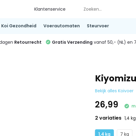
Klantenservice
Koi Gezondheid
Voerautomaten
Steurvoer
4 dagen
Retourrecht
Gratis Verzending
vanaf 50,- (NL) en 7
Kiyomizu
Bekijk alles Koivoer
26,99
ma
2 variaties
1,4 kg
1,4 kg
7 kg