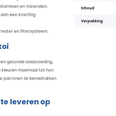
vitaminen en mineralen.
Inhoud
j aan een krachtig
Verpakking
erwater en filtersysteem.
koi
n een gezonde basisvoeding,
n kleuren maximaal tot hun
jke patronen te benadrukken
 te leveren op