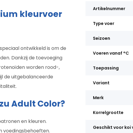
Artikelnummer
mium kleurvoer
Type voer
Seizoen
speciaal ontwikkeld is om de
Voeren vanaf °C
den. Dankzij de toevoeging
carotenoïden worden rood-,
Toepassing
ijl de uitgebalanceerde
Variant
aliteit.
Merk
u Adult Color?
Korrelgrootte
 patronen en kleuren.
Geschikt voor koi
un voedingsbehoeften.