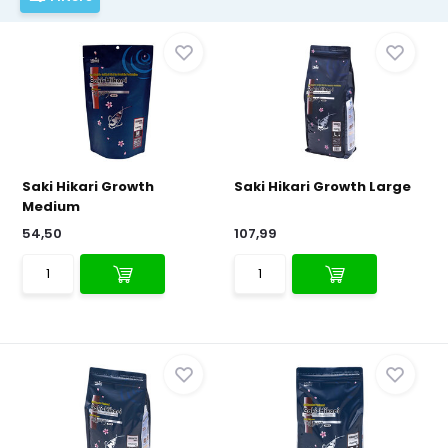
Saki Hikari Growth
Saki Hikari Growth Large
Medium
54,50
107,99