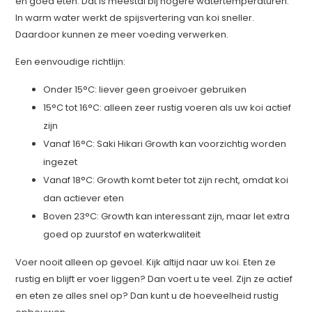
en goed eten. Dat is meestal bij hogere watertemperaturen.
In warm water werkt de spijsvertering van koi sneller.
Daardoor kunnen ze meer voeding verwerken.
Een eenvoudige richtlijn:
Onder 15°C: liever geen groeivoer gebruiken
15°C tot 16°C: alleen zeer rustig voeren als uw koi actief
zijn
Vanaf 16°C: Saki Hikari Growth kan voorzichtig worden
ingezet
Vanaf 18°C: Growth komt beter tot zijn recht, omdat koi
dan actiever eten
Boven 23°C: Growth kan interessant zijn, maar let extra
goed op zuurstof en waterkwaliteit
Voer nooit alleen op gevoel. Kijk altijd naar uw koi. Eten ze
rustig en blijft er voer liggen? Dan voert u te veel. Zijn ze actief
en eten ze alles snel op? Dan kunt u de hoeveelheid rustig