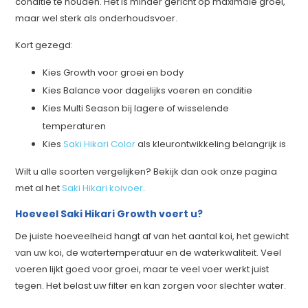
conditie te houden. Het is minder gericht op maximale groei,
maar wel sterk als onderhoudsvoer.
Kort gezegd:
Kies Growth voor groei en body
Kies Balance voor dagelijks voeren en conditie
Kies Multi Season bij lagere of wisselende
temperaturen
Kies
Saki Hikari Color
als kleurontwikkeling belangrijk is
Wilt u alle soorten vergelijken? Bekijk dan ook onze pagina
met al het
Saki Hikari koivoer
.
Hoeveel Saki Hikari Growth voert u?
De juiste hoeveelheid hangt af van het aantal koi, het gewicht
van uw koi, de watertemperatuur en de waterkwaliteit. Veel
voeren lijkt goed voor groei, maar te veel voer werkt juist
tegen. Het belast uw filter en kan zorgen voor slechter water.