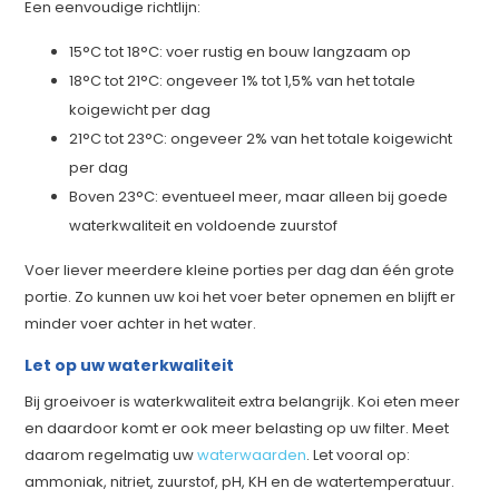
Een eenvoudige richtlijn:
15°C tot 18°C: voer rustig en bouw langzaam op
18°C tot 21°C: ongeveer 1% tot 1,5% van het totale
koigewicht per dag
21°C tot 23°C: ongeveer 2% van het totale koigewicht
per dag
Boven 23°C: eventueel meer, maar alleen bij goede
waterkwaliteit en voldoende zuurstof
Voer liever meerdere kleine porties per dag dan één grote
portie. Zo kunnen uw koi het voer beter opnemen en blijft er
minder voer achter in het water.
Let op uw waterkwaliteit
Bij groeivoer is waterkwaliteit extra belangrijk. Koi eten meer
en daardoor komt er ook meer belasting op uw filter. Meet
daarom regelmatig uw
waterwaarden
. Let vooral op:
ammoniak, nitriet, zuurstof, pH, KH en de watertemperatuur.