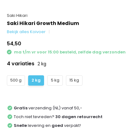
Saki Hikari
Saki Hikari Growth Medium
Bekijk alles Koivoer
54,50
ma t/m vr voor 15:00 besteld, zelfde dag verzonden
4 variaties
2 kg
500 g
2 kg
5 kg
15 kg
Gratis
verzending (NL) vanaf 50,-
Toch niet tevreden?
30 dagen retourrecht
Snelle
levering en
goed
verpakt!