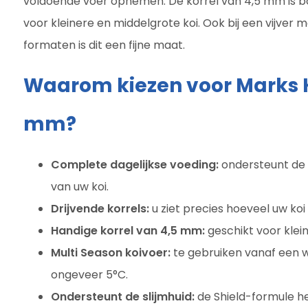
voldoende voer opnemen. De korrel van 4,5 mm is b
voor kleinere en middelgrote koi. Ook bij een vijver m
formaten is dit een fijne maat.
Waarom kiezen voor Marks K
mm?
Complete dagelijkse voeding:
ondersteunt de g
van uw koi.
Drijvende korrels:
u ziet precies hoeveel uw koi
Handige korrel van 4,5 mm:
geschikt voor klein
Multi Season koivoer:
te gebruiken vanaf een 
ongeveer 5°C.
Ondersteunt de slijmhuid:
de Shield-formule he