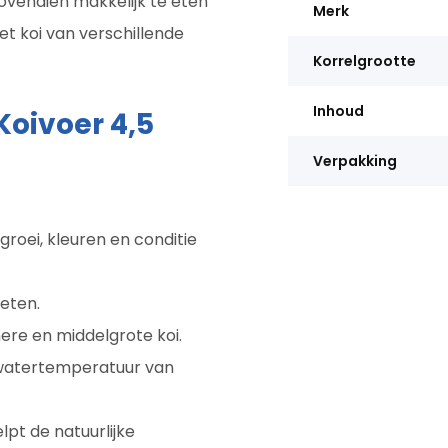
ovendien makkelijk te eten
Merk
et koi van verschillende
Korrelgrootte
Inhoud
oivoer 4,5
Verpakking
roei, kleuren en conditie
 eten.
ere en middelgrote koi.
watertemperatuur van
lpt de natuurlijke