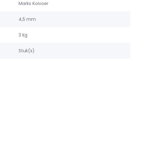
Marks Koivoer
4,5 mm
3 kg
Stuk(s)