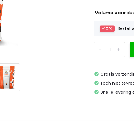
Volume voorde
-10%
Bestel
-
+
Gratis
verzendi
Toch niet tevr
Snelle
levering