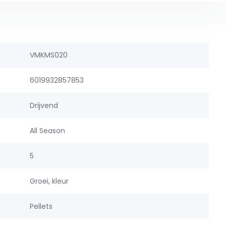
VMKMS020
6019932857853
Drijvend
All Season
5
Groei, kleur
Pellets