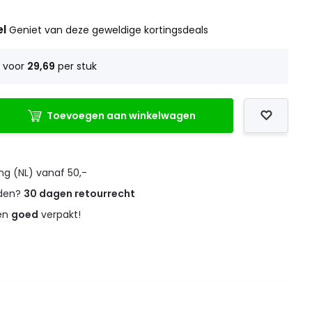
el
Geniet van deze geweldige kortingsdeals
5
voor
29,69
per stuk
Toevoegen aan winkelwagen
ng (NL) vanaf 50,-
eden?
30 dagen retourrecht
 en
goed
verpakt!