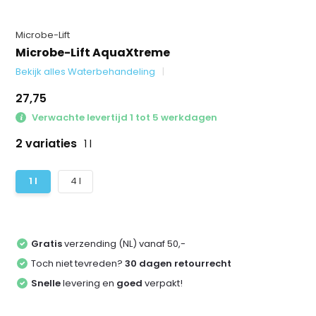
Microbe-Lift
Microbe-Lift AquaXtreme
Bekijk alles Waterbehandeling
27,75
Verwachte levertijd 1 tot 5 werkdagen
2 variaties
1 l
1 l
4 l
Gratis
verzending (NL) vanaf 50,-
Toch niet tevreden?
30 dagen retourrecht
Snelle
levering en
goed
verpakt!