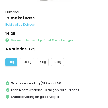
Primakoi
Primakoi Base
Bekijk alles Koivoer
14,25
Verwachte levertijd 1 tot 5 werkdagen
4 variaties
1 kg
1 kg
2,5 kg
5 kg
10 kg
Gratis
verzending (NL) vanaf 50,-
Toch niet tevreden?
30 dagen retourrecht
Snelle
levering en
goed
verpakt!