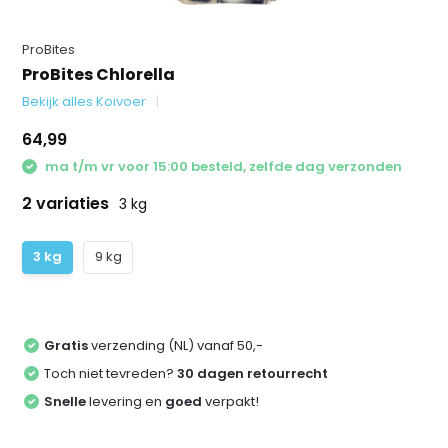
ProBites
ProBites Chlorella
Bekijk alles Koivoer
64,99
ma t/m vr voor 15:00 besteld, zelfde dag verzonden
2 variaties
3 kg
3 kg
9 kg
Gratis
verzending (NL) vanaf 50,-
Toch niet tevreden?
30 dagen retourrecht
Snelle
levering en
goed
verpakt!