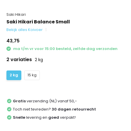
Saki Hikari
Saki Hikari Balance Small
Bekijk alles Koivoer
43,75
ma t/m vr voor 15:00 besteld, zelfde dag verzonden
2 variaties
2 kg
2 kg
15 kg
Gratis
verzending (NL) vanaf 50,-
Toch niet tevreden?
30 dagen retourrecht
Snelle
levering en
goed
verpakt!