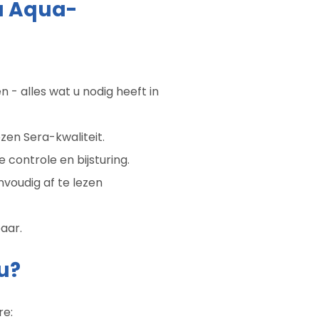
a Aqua-
- alles wat u nodig heeft in
en Sera-kwaliteit.
controle en bijsturing.
envoudig af te lezen
aar.
u?
re: