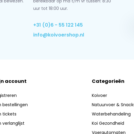
al bewezen.
bereikbaar op ma t/m vr tussen: 8:30
uur tot 18:00 uur.
+31 (0)6 - 55 122 145
info@koivoershop.nl
jn account
Categorieën
istreren
Koivoer
n bestellingen
Natuurvoer & Snack
n tickets
Waterbehandeling
n verlanglijst
Koi Gezondheid
Voerautomaten