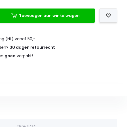
Toevoegen aan winkelwagen
ng (NL) vanaf 50,-
eden?
30 dagen retourrecht
 en
goed
verpakt!
TBnv4414