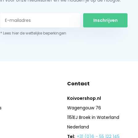
in voor onze nieuwsbrief en we houden je op de hoogte.
Inschrijven
* Lees hier de wettelijke beperkingen
Contact
Koivoershop.nl
s
Wagengouw 76
1151EJ Broek in Waterland
Nederland
Tel:
+31 (0)6 - 55 122 145