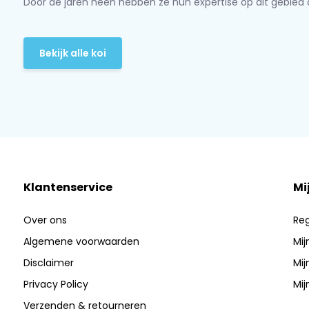
Door de jaren heen hebben ze hun expertise op dit gebied 
Bekijk alle koi
Klantenservice
Mi
Over ons
Reg
Algemene voorwaarden
Mij
Disclaimer
Mij
Privacy Policy
Mij
Verzenden & retourneren