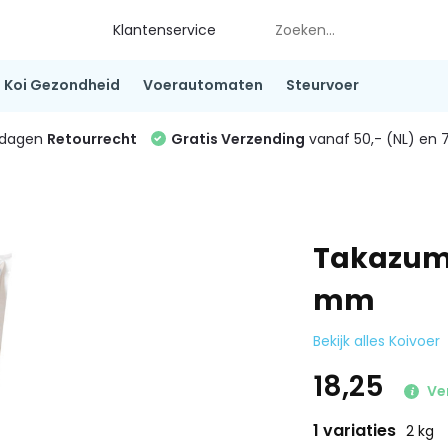
Klantenservice
Koi Gezondheid
Voerautomaten
Steurvoer
4 dagen
Retourrecht
Gratis Verzending
vanaf 50,- (NL) en 7
Takazumi
mm
Bekijk alles Koivoer
18,25
Ver
1 variaties
2 kg