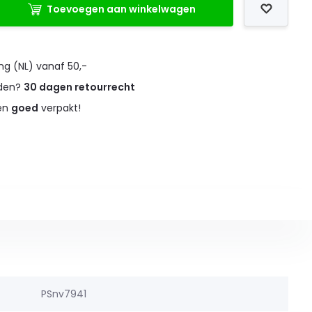
Toevoegen aan winkelwagen
ng (NL) vanaf 50,-
eden?
30 dagen retourrecht
 en
goed
verpakt!
PSnv7941