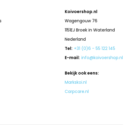
Koivoershop.nl
s
Wagengouw 76
1151EJ Broek in Waterland
Nederland
Tel:
+31 (0)6 - 55 122 145
E-mail:
info@koivoershop.nl
Bekijk ook eens:
Markskoi.nl
Carpcare.nl