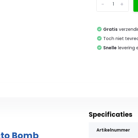
-
+
Gratis
verzendi
Toch niet tevr
Snelle
levering
Specificaties
Artikelnummer
cto Bomb