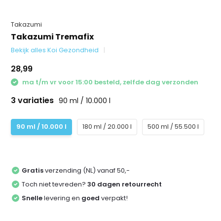
Takazumi
Takazumi Tremafix
Bekijk alles Koi Gezondheid
28,99
ma t/m vr voor 15:00 besteld, zelfde dag verzonden
3 variaties
90 ml / 10.000 l
90 ml / 10.000 l
180 ml / 20.000 l
500 ml / 55.500 l
Gratis
verzending (NL) vanaf 50,-
Toch niet tevreden?
30 dagen retourrecht
Snelle
levering en
goed
verpakt!