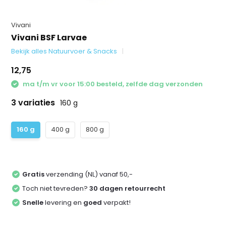
Vivani
Vivani BSF Larvae
Bekijk alles Natuurvoer & Snacks
12,75
ma t/m vr voor 15:00 besteld, zelfde dag verzonden
3 variaties
160 g
160 g
400 g
800 g
Gratis
verzending (NL) vanaf 50,-
Toch niet tevreden?
30 dagen retourrecht
Snelle
levering en
goed
verpakt!