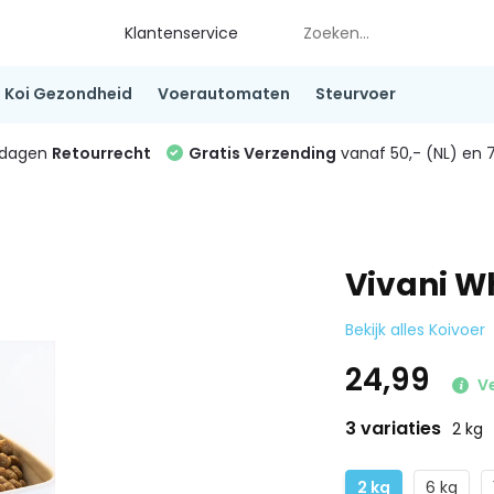
Klantenservice
Koi Gezondheid
Voerautomaten
Steurvoer
4 dagen
Retourrecht
Gratis Verzending
vanaf 50,- (NL) en 7
Vivani 
Bekijk alles Koivoer
24,99
Ve
3 variaties
2 kg
2 kg
6 kg