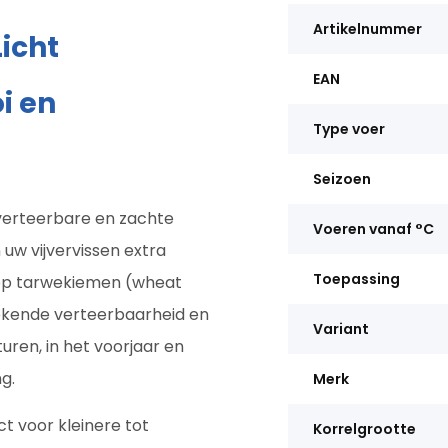
Artikelnummer
icht
EAN
i en
Type voer
Seizoen
verteerbare en zachte
Voeren vanaf °C
 uw vijvervissen extra
Toepassing
 op tarwekiemen (wheat
tekende verteerbaarheid en
Variant
uren, in het voorjaar en
g.
Merk
ct voor kleinere tot
Korrelgrootte