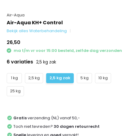
Air-Aqua
Air-Aqua KH+ Control
Bekijk alles Waterbehandeling
26,50
ma t/m vr voor 15:00 besteld, zelfde dag verzonden
6 variaties
2,5 kg zak
1 kg
2,5 kg
2,5 kg zak
5 kg
10 kg
25 kg
Gratis
verzending (NL) vanaf 50,-
Toch niet tevreden?
30 dagen retourrecht
Snelle
levering en
goed
verpakt!