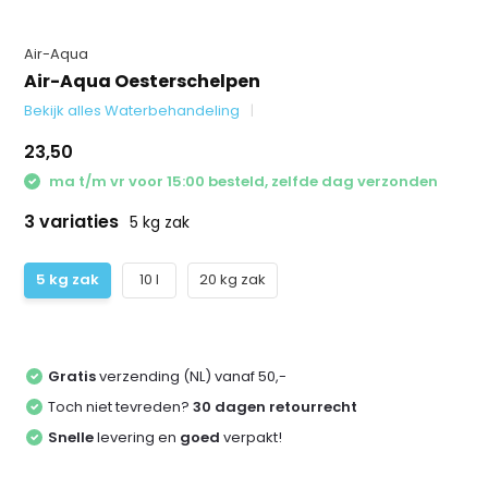
Air-Aqua
Air-Aqua Oesterschelpen
Bekijk alles Waterbehandeling
23,50
ma t/m vr voor 15:00 besteld, zelfde dag verzonden
3 variaties
5 kg zak
5 kg zak
10 l
20 kg zak
Gratis
verzending (NL) vanaf 50,-
Toch niet tevreden?
30 dagen retourrecht
Snelle
levering en
goed
verpakt!