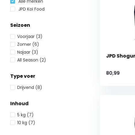
Alle merken
JPD Koi Food
Seizoen
Voorjaar
(3)
Zomer
(6)
Najaar
(3)
JPD Shogun
All Season
(2)
80,99
Type voer
Drijvend
(8)
Inhoud
5 kg
(7)
10 kg
(7)