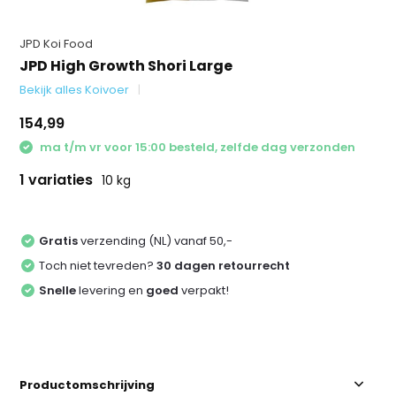
JPD Koi Food
JPD High Growth Shori Large
Bekijk alles Koivoer
154,99
ma t/m vr voor 15:00 besteld, zelfde dag verzonden
1 variaties
10 kg
Gratis
verzending (NL) vanaf 50,-
Toch niet tevreden?
30 dagen retourrecht
Snelle
levering en
goed
verpakt!
Productomschrijving