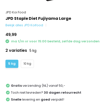
JPD Koi Food
JPD Staple Diet Fujiyama Large
Bekijk alles JPD Koifood
49,99
ma t/m vr voor 15:00 besteld, zelfde dag verzonden
2 variaties
5 kg
5 kg
10 kg
Gratis
verzending (NL) vanaf 50,-
Toch niet tevreden?
30 dagen retourrecht
Snelle
levering en
goed
verpakt!