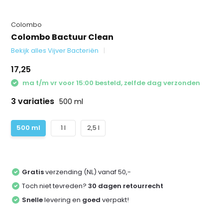
Colombo
Colombo Bactuur Clean
Bekijk alles Vijver Bacteriën
17,25
ma t/m vr voor 15:00 besteld, zelfde dag verzonden
3 variaties
500 ml
500 ml
1 l
2,5 l
Gratis
verzending (NL) vanaf 50,-
Toch niet tevreden?
30 dagen retourrecht
Snelle
levering en
goed
verpakt!