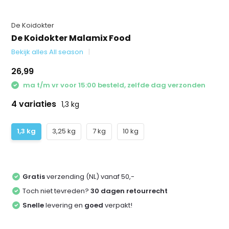
De Koidokter
De Koidokter Malamix Food
Bekijk alles All season
26,99
ma t/m vr voor 15:00 besteld, zelfde dag verzonden
4 variaties
1,3 kg
1,3 kg
3,25 kg
7 kg
10 kg
Gratis
verzending (NL) vanaf 50,-
Toch niet tevreden?
30 dagen retourrecht
Snelle
levering en
goed
verpakt!