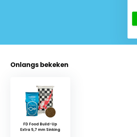
49,50
12,75
kijk product
Bekijk product
Onlangs bekeken
FD Food Build-Up
Extra 5,7 mm Sinking