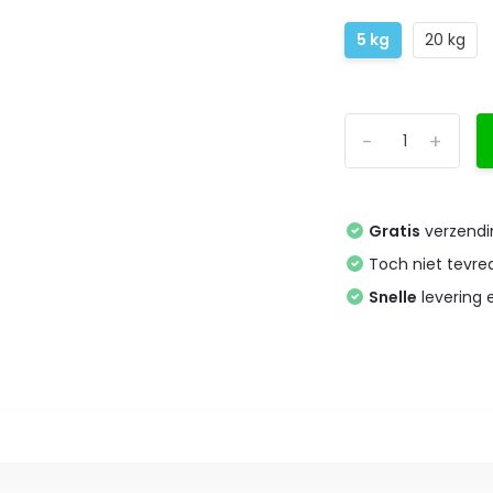
5 kg
20 kg
-
+
Gratis
verzendi
Toch niet tevr
Snelle
levering