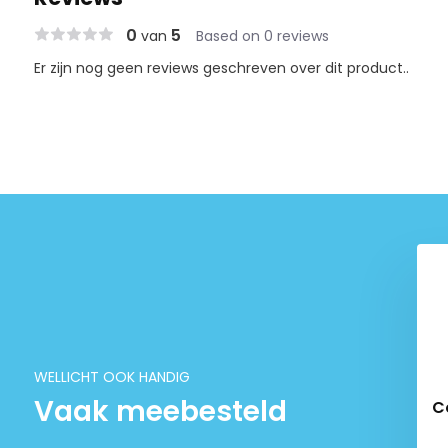
0
5
van
Based on 0 reviews
Er zijn nog geen reviews geschreven over dit product..
WELLICHT OOK HANDIG
Vaak meebesteld
Bites Summer
Vivani Silkworms
C