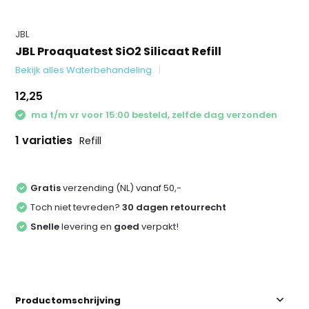
JBL
JBL Proaquatest SiO2 Silicaat Refill
Bekijk alles Waterbehandeling
12,25
ma t/m vr voor 15:00 besteld, zelfde dag verzonden
1 variaties
Refill
Gratis
verzending (NL) vanaf 50,-
Toch niet tevreden?
30 dagen retourrecht
Snelle
levering en
goed
verpakt!
Productomschrijving