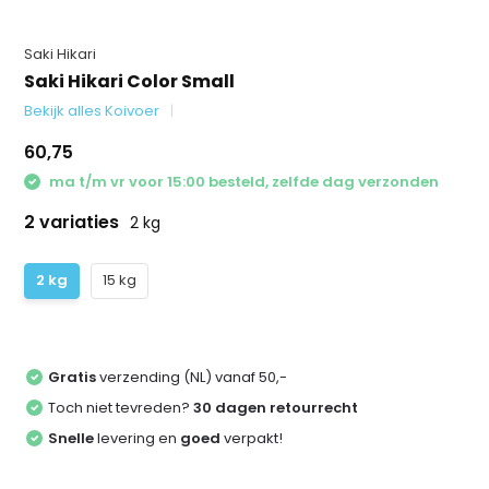
Saki Hikari
Saki Hikari Color Small
Bekijk alles Koivoer
60,75
ma t/m vr voor 15:00 besteld, zelfde dag verzonden
2 variaties
2 kg
2 kg
15 kg
Gratis
verzending (NL) vanaf 50,-
Toch niet tevreden?
30 dagen retourrecht
Snelle
levering en
goed
verpakt!