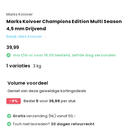
Marks Koivoer
Marks Koivoer Champions Edition Multi Season
4,5 mm Drijvend
Bekijk alles Koivoer
39,99
ma t/m vr voor 15:00 besteld, zelfde dag verzonden
1 variaties
3 kg
Volume voordeel
Geniet van deze geweldige kortingsdeals
-8%
Bestel
5
voor
36,99
per stuk
Gratis
verzending (NL) vanaf 50,-
Toch niet tevreden?
30 dagen retourrecht