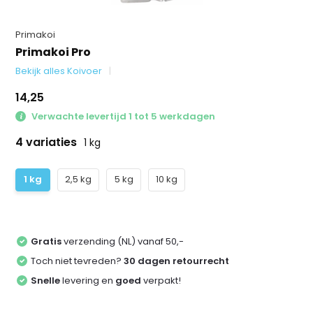
Primakoi
Primakoi Pro
Bekijk alles Koivoer
14,25
Verwachte levertijd 1 tot 5 werkdagen
4 variaties
1 kg
1 kg
2,5 kg
5 kg
10 kg
Gratis
verzending (NL) vanaf 50,-
Toch niet tevreden?
30 dagen retourrecht
Snelle
levering en
goed
verpakt!