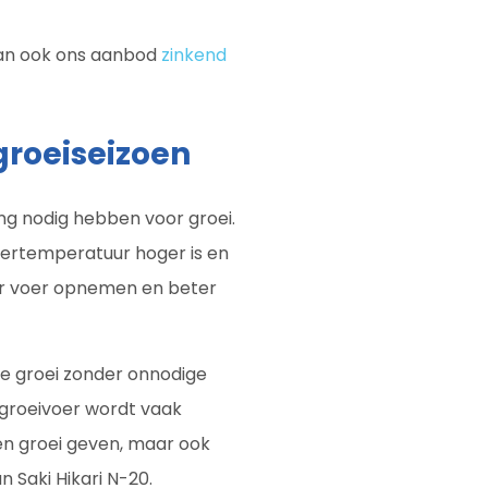
dan ook ons aanbod
zinkend
groeiseizoen
ding nodig hebben voor groei.
ertemperatuur hoger is en
er voer opnemen en beter
ke groei zonder onnodige
t groeivoer wordt vaak
en groei geven, maar ook
 Saki Hikari N-20.