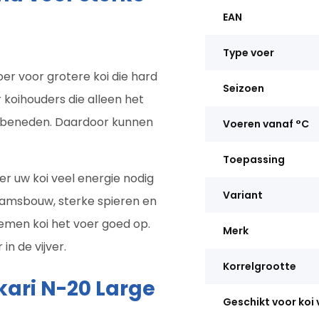
EAN
Type voer
oer voor grotere koi die hard
Seizoen
 koihouders die alleen het
ar beneden. Daardoor kunnen
Voeren vanaf °C
Toepassing
eer uw koi veel energie nodig
Variant
haamsbouw, sterke spieren en
emen koi het voer goed op.
Merk
in de vijver.
Korrelgrootte
kari N-20 Large
Geschikt voor koi