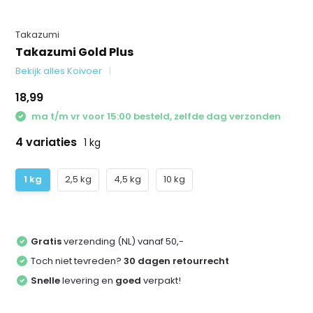
Takazumi
Takazumi Gold Plus
Bekijk alles Koivoer
18,99
ma t/m vr voor 15:00 besteld, zelfde dag verzonden
4 variaties
1 kg
1 kg
2,5 kg
4,5 kg
10 kg
Gratis
verzending (NL) vanaf 50,-
Toch niet tevreden?
30 dagen retourrecht
Snelle
levering en
goed
verpakt!