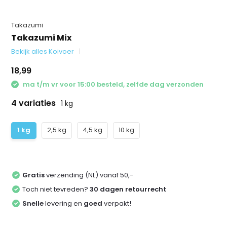
Takazumi
Takazumi Mix
Bekijk alles Koivoer
18,99
ma t/m vr voor 15:00 besteld, zelfde dag verzonden
4 variaties
1 kg
1 kg
2,5 kg
4,5 kg
10 kg
Gratis
verzending (NL) vanaf 50,-
Toch niet tevreden?
30 dagen retourrecht
Snelle
levering en
goed
verpakt!