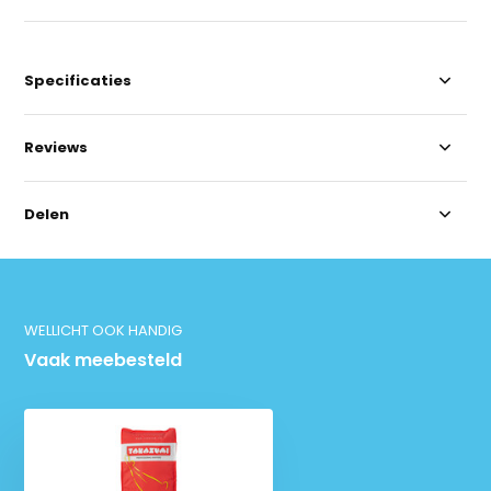
Specificaties
Reviews
Delen
WELLICHT OOK HANDIG
Vaak meebesteld