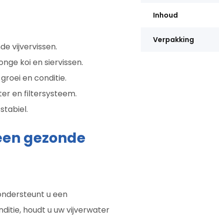
Inhoud
Verpakking
e vijvervissen.
onge koi en siervissen.
roei en conditie.
er en filtersysteem.
stabiel.
een gezonde
ondersteunt u een
ditie, houdt u uw vijverwater