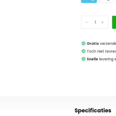
-
+
Gratis
verzendi
Toch niet tevr
Snelle
levering
Specificaties