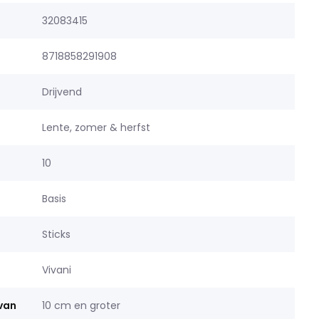
32083415
8718858291908
Drijvend
Lente, zomer & herfst
10
Basis
Sticks
Vivani
 van
10 cm en groter