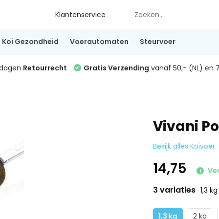
Klantenservice
Koi Gezondheid
Voerautomaten
Steurvoer
4 dagen
Retourrecht
Gratis Verzending
vanaf 50,- (NL) en 7
Vivani Po
Bekijk alles Koivoer
14,75
Ver
3 variaties
1,3 kg
1,3 kg
2 kg