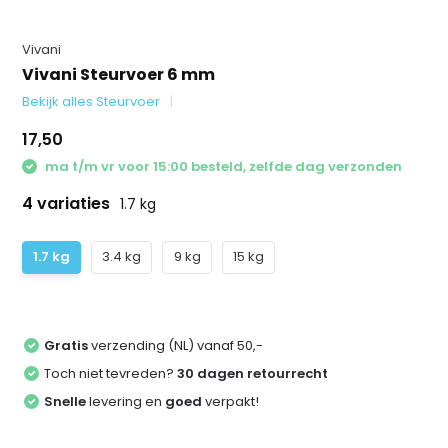
Vivani
Vivani Steurvoer 6 mm
Bekijk alles Steurvoer
17,50
ma t/m vr voor 15:00 besteld, zelfde dag verzonden
4 variaties
1.7 kg
1.7 kg
3.4 kg
9 kg
15 kg
Gratis
verzending (NL) vanaf 50,-
Toch niet tevreden?
30 dagen retourrecht
Snelle
levering en
goed
verpakt!